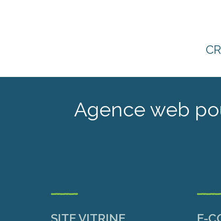
CR
Agence web pour
---
--
SITE VITRINE
E-C